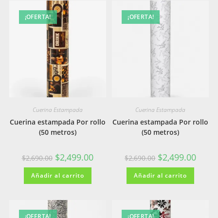
¡OFERTA!
¡OFERTA!
Cuerina Estampada
Cuerina Estampada
Cuerina estampada Por rollo
Cuerina estampada Por rollo
(50 metros)
(50 metros)
El
El
El
El
$
2,499.00
$
2,499.00
$
2,690.00
$
2,690.00
precio
precio
precio
precio
original
actual
original
actual
Añadir al carrito
era:
es:
Añadir al carrito
era:
es:
$2,690.00.
$2,499.00.
$2,690.00.
$2,499
¡OFERTA!
¡OFERTA!