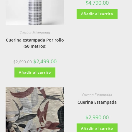
$
4,790.00
Añadir al carrito
Cuerina Estampada
Cuerina estampada Por rollo
(50 metros)
El
El
$
2,499.00
$
2,690.00
precio
precio
original
actual
Añadir al carrito
era:
es:
$2,690.00.
$2,499.00.
Cuerina Estampada
Cuerina Estampada
$
2,990.00
Añadir al carrito