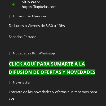
en
tu
Sitio Web:
tu
https://Rapitelas.com
aplicación
aplicación
Horario De Atención
De Lunes a Viernes de 8:30 a 13hs
Sábados Cerrado
Novedades Por Whatsapp
CLICK AQUÍ PARA SUMARTE A LA
DIFUSIÓN DE OFERTAS Y NOVEDADES
Newsletter
Enterate de las novedades y ofertas que tenemos para
vos.