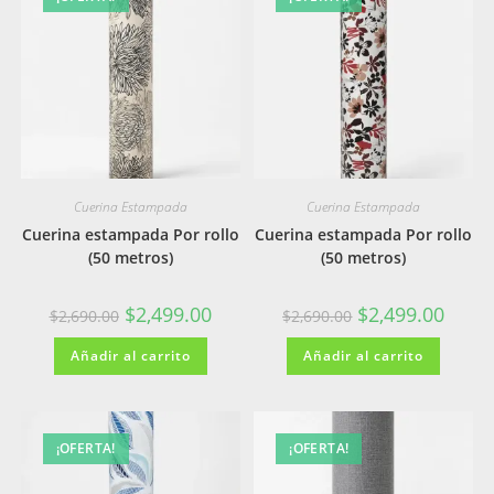
Cuerina Estampada
Cuerina Estampada
Cuerina estampada Por rollo
Cuerina estampada Por rollo
(50 metros)
(50 metros)
El
El
El
El
$
2,499.00
$
2,499.00
$
2,690.00
$
2,690.00
precio
precio
precio
precio
original
actual
original
actual
Añadir al carrito
era:
es:
Añadir al carrito
era:
es:
$2,690.00.
$2,499.00.
$2,690.00.
$2,499
¡OFERTA!
¡OFERTA!