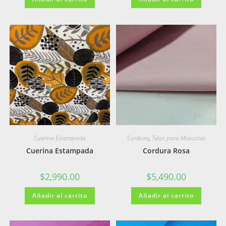
Cuerina Estampada
Cordura
,
Telas para Mascotas
Cuerina Estampada
Cordura Rosa
$
2,990.00
$
5,490.00
Añadir al carrito
Añadir al carrito