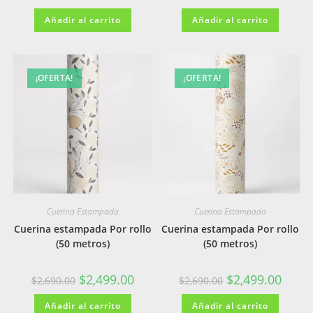
precio
precio
precio
precio
original
actual
original
actual
Añadir al carrito
era:
es:
Añadir al carrito
era:
es:
$2,690.00.
$2,499.00.
$2,690.00.
$2,499
¡OFERTA!
¡OFERTA!
Cuerina Estampada
Cuerina Estampada
Cuerina estampada Por rollo
Cuerina estampada Por rollo
(50 metros)
(50 metros)
El
El
El
El
$
2,499.00
$
2,499.00
$
2,690.00
$
2,690.00
precio
precio
precio
precio
original
actual
original
actual
Añadir al carrito
era:
es:
Añadir al carrito
era:
es: