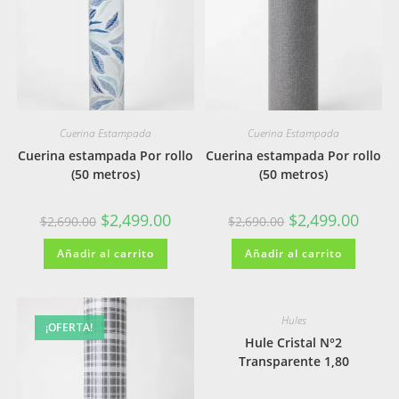
Cuerina Estampada
Cuerina Estampada
Cuerina estampada Por rollo
Cuerina estampada Por rollo
(50 metros)
(50 metros)
El
El
El
El
$
2,499.00
$
2,499.00
$
2,690.00
$
2,690.00
precio
precio
precio
precio
original
actual
original
actual
Añadir al carrito
era:
es:
Añadir al carrito
era:
es:
$2,690.00.
$2,499.00.
$2,690.00.
$2,499
Hules
¡OFERTA!
Hule Cristal N°2
Transparente 1,80