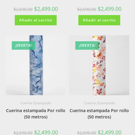
El
El
El
El
$
2,499.00
$
2,499.00
$
2,690.00
$
2,690.00
precio
precio
precio
precio
original
actual
original
actual
Añadir al carrito
era:
es:
Añadir al carrito
era:
es:
$2,690.00.
$2,499.00.
$2,690.00.
$2,499
¡OFERTA!
¡OFERTA!
Cuerina Estampada
Cuerina Estampada
Cuerina estampada Por rollo
Cuerina estampada Por rollo
(50 metros)
(50 metros)
El
El
El
El
$
2,499.00
$
2,499.00
$
2,690.00
$
2,690.00