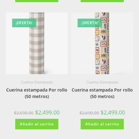
$2,690.00.
$2,499.00.
$2,690.00.
$2,499
¡OFERTA!
¡OFERTA!
Cuerina Estampada
Cuerina Estampada
Cuerina estampada Por rollo
Cuerina estampada Por rollo
(50 metros)
(50 metros)
El
El
El
El
$
2,499.00
$
2,499.00
$
2,690.00
$
2,690.00
precio
precio
precio
precio
original
actual
original
actual
Añadir al carrito
era:
es:
Añadir al carrito
era:
es:
$2,690.00.
$2,499.00.
$2,690.00.
$2,499