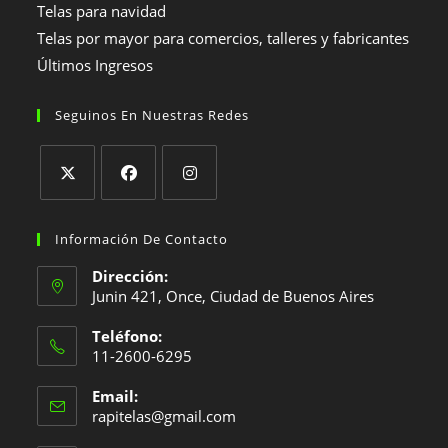
Telas para navidad
Telas por mayor para comercios, talleres y fabricantes
Últimos Ingresos
Seguinos En Nuestras Redes
Se
Se
Se
abre
abre
abre
Información De Contacto
en
en
en
Dirección:
una
una
una
Junin 421, Once, Ciudad de Buenos Aires
nueva
nueva
nueva
Teléfono:
pestaña
pestaña
pestaña
11-2600-6295
Se
Email:
abre
Se
rapitelas@gmail.com
en
abre