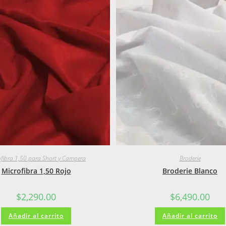
ofibra 1,50 para Short y Campera
Broderie
Microfibra 1,50 Rojo
Broderie Blanco
$
2,290.00
$
6,490.00
Añadir al carrito
Añadir al carrito