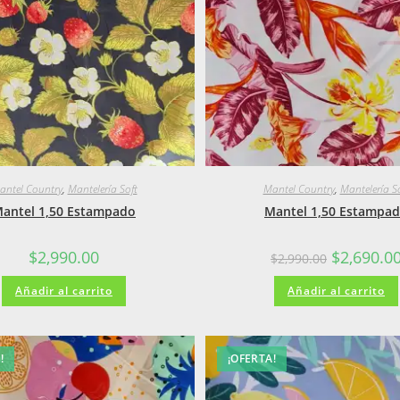
antel Country
,
Mantelería Soft
Mantel Country
,
Mantelería S
antel 1,50 Estampado
Mantel 1,50 Estampa
El
$
2,990.00
$
2,690.0
$
2,990.00
precio
original
Añadir al carrito
Añadir al carrito
era:
$2,990.00.
!
¡OFERTA!