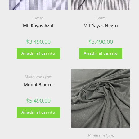
Lienzo
Lienzo
Mil Rayas Azul
Mil Rayas Negro
$
3,490.00
$
3,490.00
Añadir al carrito
Añadir al carrito
Modal con Lycra
Modal Blanco
$
5,490.00
Añadir al carrito
Modal con Lycra