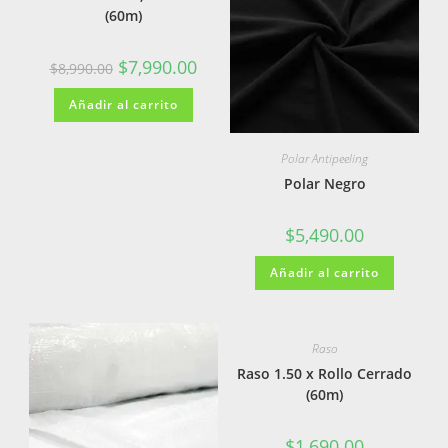
(60m)
$
7,990.00
$
8,990.00
Añadir al carrito
Polar Antipeeling
Polar Negro
$
5,490.00
Añadir al carrito
Raso
Raso 1.50 x Rollo Cerrado
(60m)
$
1,690.00