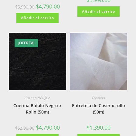
$
4,790.00
$
5,990.00
Añadir al carrito
Añadir al carrito
¡OFERTA!
Cuerina t/Bufalo
Friselina
Cuerina Búfalo Negro x
Entretela de Coser x rollo
Rollo (50m)
(50m)
$
4,790.00
$
1,390.00
$
5,990.00