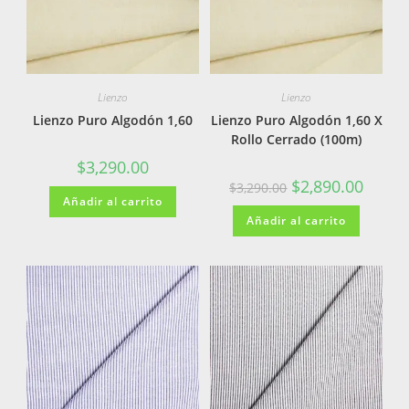
Lienzo
Lienzo
Lienzo Puro Algodón 1,60
Lienzo Puro Algodón 1,60 X
Rollo Cerrado (100m)
$
3,290.00
$
2,890.00
$
3,290.00
Añadir al carrito
Añadir al carrito