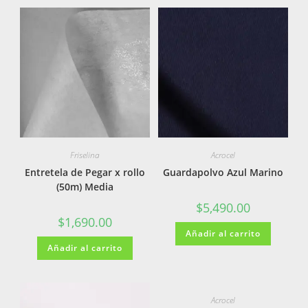
Friselina
Acrocel
Entretela de Pegar x rollo
Guardapolvo Azul Marino
(50m) Media
$
5,490.00
$
1,690.00
Añadir al carrito
Añadir al carrito
Acrocel