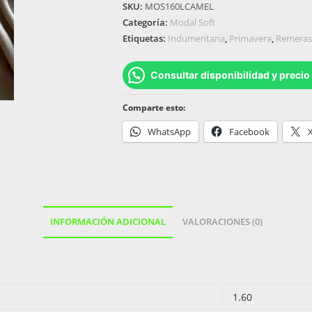
SKU:
MOS160LCAMEL
Categoría:
Modal Soft
Etiquetas:
Indumentaria
,
Primavera
,
Remeras
Consultar disponibilidad y precio
Comparte esto:
WhatsApp
Facebook
INFORMACIÓN ADICIONAL
VALORACIONES (0)
1.60