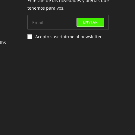
e
Enterate de las novedades y ofertas que
bre
tenemos para vos.
n
licación
ENVIAR
Acepto suscribirme al newsletter
3hs