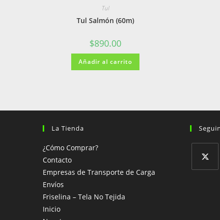
Tul
Tul Salmón (60m)
$
890.00
Añadir al carrito
La Tienda
Segui
¿Cómo Comprar?
Contacto
Empresas de Transporte de Carga
Se
Envíos
abre
Friselina – Tela No Tejida
en
Inicio
una