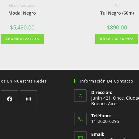
Modal con Lycra
Tul
Modal Negro
Tul Negro (60m)
$
5,490.00
$
890.00
Añadir al carrito
Añadir al carrito
nos En Nuestras Redes
Información De Contacto
Dirección:
Junin 421, Once, Ciuda
Buenos Aires
Se
Se
Teléfono:
abre
abre
11-2600-6295
en
en
Se
una
una
Email:
abre