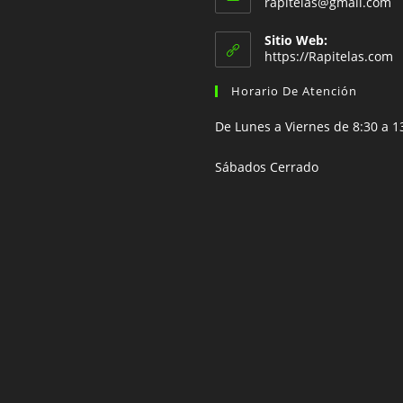
S
rapitelas@gmail.com
nueva
nueva
en
a
pestaña
pestaña
e
tu
Sitio Web:
tu
https://Rapitelas.com
aplicación
ap
Horario De Atención
De Lunes a Viernes de 8:30 a 1
Sábados Cerrado