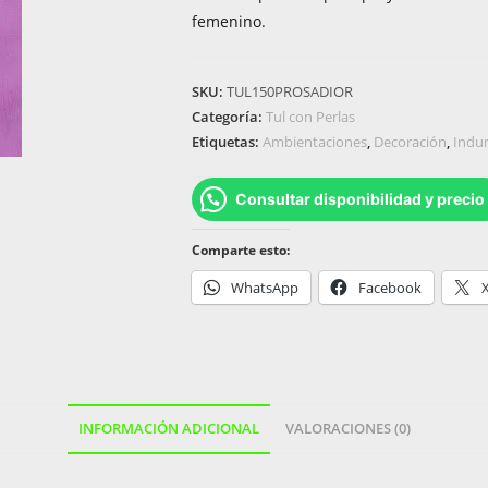
femenino.
SKU:
TUL150PROSADIOR
Categoría:
Tul con Perlas
Etiquetas:
Ambientaciones
,
Decoración
,
Indu
Consultar disponibilidad y precio
Comparte esto:
WhatsApp
Facebook
INFORMACIÓN ADICIONAL
VALORACIONES (0)