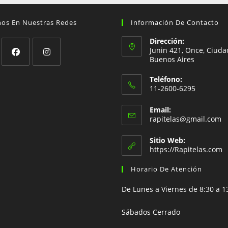
nos En Nuestras Redes
Información De Contacto
Dirección:
Junin 421, Once, Ciuda
Buenos Aires
Se
Se
Teléfono:
abre
abre
11-2600-6295
en
en
Se
una
una
Email:
abre
S
rapitelas@gmail.com
nueva
nueva
en
a
pestaña
pestaña
e
tu
Sitio Web:
tu
https://Rapitelas.com
aplicación
ap
Horario De Atención
De Lunes a Viernes de 8:30 a 1
Sábados Cerrado