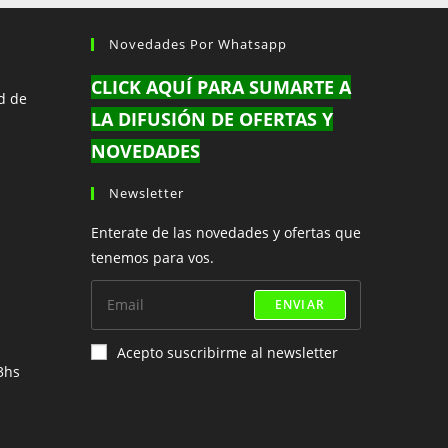
Novedades Por Whatsapp
CLICK AQUÍ PARA SUMARTE A
d de
LA DIFUSIÓN DE OFERTAS Y
NOVEDADES
Newsletter
e
Enterate de las novedades y ofertas que
bre
tenemos para vos.
n
licación
ENVIAR
Acepto suscribirme al newsletter
3hs