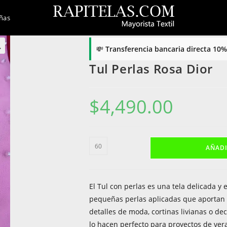
ñas
💸
Transferencia bancaria directa 10

Tul Perlas Rosa Dior
$
4,490.00
Tul
AÑADI
Perlas
Rosa
Dior
El Tul con perlas es una tela delicada y
cantidad
pequeñas perlas aplicadas que aportan br
detalles de moda, cortinas livianas o d
lo hacen perfecto para proyectos de vera