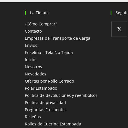
La Tienda
Segui
¿Cómo Comprar?
Contacto
Empresas de Transporte de Carga
Se
Envíos
abre
Friselina – Tela No Tejida
en
Inicio
una
Nosotros
nueva
Novedades
pestaña
Ofertas por Rollo Cerrado
Polar Estampado
Política de devoluciones y reembolsos
Política de privacidad
Preguntas Frecuentes
Reseñas
Rollos de Cuerina Estampada