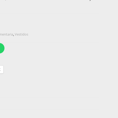
mentaria
,
Vestidos
X