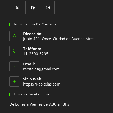
Se
Se
Se
abre
abre
abre
Información De Contacto
en
en
en
Dirección:
una
una
una
Junin 421, Once, Ciudad de Buenos Aires
nueva
nueva
nueva
Teléfono:
pestaña
pestaña
pestaña
11-2600-6295
Se
Email:
abre
Se
rapitelas@gmail.com
en
abre
en
tu
Sitio Web:
tu
https://Rapitelas.com
aplicación
aplicación
Horario De Atención
De Lunes a Viernes de 8:30 a 13hs