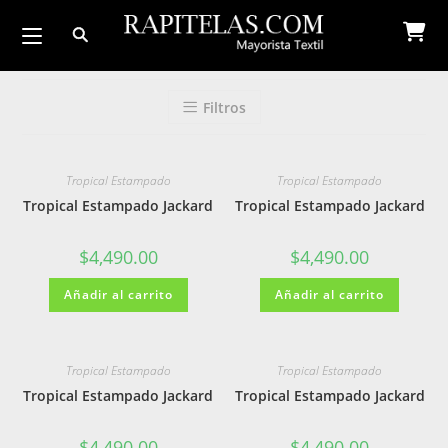
Ir
al
contenido
Filtros
Tropical Estampado
Tropical Estampado
Tropical Estampado Jackard
Tropical Estampado Jackard
$
4,490.00
$
4,490.00
Añadir al carrito
Añadir al carrito
Tropical Estampado
Tropical Estampado
Tropical Estampado Jackard
Tropical Estampado Jackard
$
4,490.00
$
4,490.00