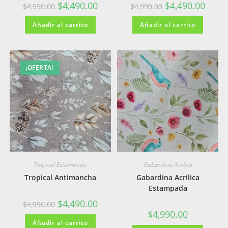
El
El
El
El
$
4,490.00
$
4,490.00
$
4,990.00
$
4,990.00
precio
precio
precio
precio
original
actual
original
actual
Añadir al carrito
era:
es:
Añadir al carrito
era:
es:
$4,990.00.
$4,490.00.
$4,990.00.
$4,490
¡OFERTA!
Tropical Estampado
Gabardina Acrilica
Tropical Antimancha
Gabardina Acrilica
Estampada
El
El
$
4,490.00
$
4,990.00
precio
precio
$
4,990.00
original
actual
Añadir al carrito
era:
es: