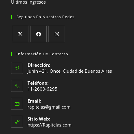
Últimos Ingresos
Seguinos En Nuestras Redes
Se
Se
Se
abre
abre
abre
Información De Contacto
en
en
en
Dirección:
una
una
una
Junin 421, Once, Ciudad de Buenos Aires
nueva
nueva
nueva
Teléfono:
pestaña
pestaña
pestaña
11-2600-6295
Se
Email:
abre
Se
rapitelas@gmail.com
en
abre
en
tu
Sitio Web:
tu
https://Rapitelas.com
aplicación
aplicación