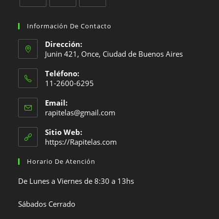
Se
Se
Se
abre
abre
abre
Información De Contacto
en
en
en
Dirección:
una
una
una
Junin 421, Once, Ciudad de Buenos Aires
nueva
nueva
nueva
Teléfono:
pestaña
pestaña
pestaña
11-2600-6295
Se
Email:
abre
Se
rapitelas@gmail.com
en
abre
en
tu
Sitio Web:
tu
https://Rapitelas.com
aplicación
aplicación
Horario De Atención
De Lunes a Viernes de 8:30 a 13hs
Sábados Cerrado