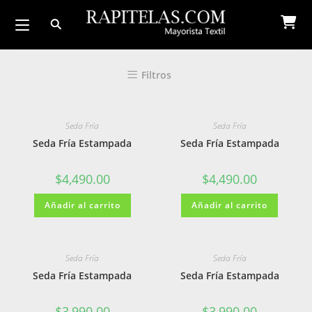
Ir
al
contenido
Filtros
Seda Fría
Seda Fría
Seda Fría Estampada
Seda Fría Estampada
$
4,490.00
$
4,490.00
Añadir al carrito
Añadir al carrito
Seda Fría
Seda Fría
Seda Fría Estampada
Seda Fría Estampada
$
3,990.00
$
3,990.00