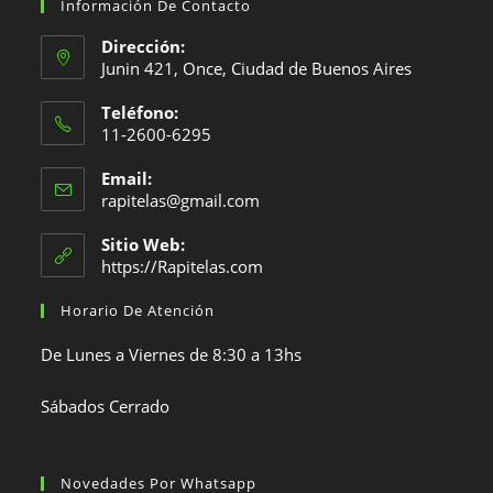
abre
abre
abre
Información De Contacto
en
en
en
Dirección:
una
una
una
Junin 421, Once, Ciudad de Buenos Aires
nueva
nueva
nueva
Teléfono:
pestaña
pestaña
pestaña
11-2600-6295
Se
Email:
abre
Se
rapitelas@gmail.com
en
abre
en
tu
Sitio Web:
tu
https://Rapitelas.com
aplicación
aplicación
Horario De Atención
De Lunes a Viernes de 8:30 a 13hs
Sábados Cerrado
Novedades Por Whatsapp