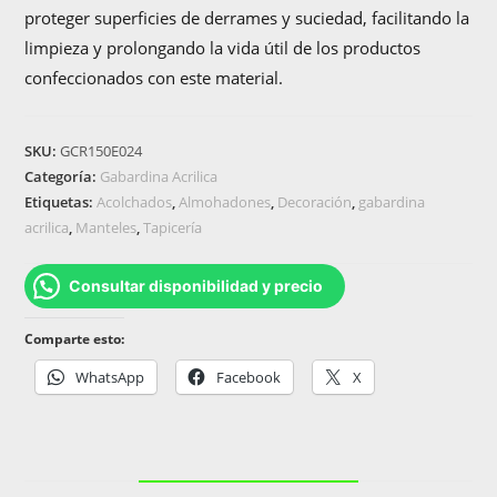
proteger superficies de derrames y suciedad, facilitando la
limpieza y prolongando la vida útil de los productos
confeccionados con este material.
SKU:
GCR150E024
Categoría:
Gabardina Acrilica
Etiquetas:
Acolchados
,
Almohadones
,
Decoración
,
gabardina
acrilica
,
Manteles
,
Tapicería
Consultar disponibilidad y precio
Comparte esto:
WhatsApp
Facebook
X