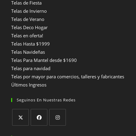
Telas de Fiesta
Telas de Invierno
Telas de Verano
Telas Deco Hogar
Telas en oferta!
Telas Hasta $1999
Telas Navideñas
Telas Para Mantel desde $1690
Telas para navidad
Telas por mayor para comercios, talleres y fabricantes
Últimos Ingresos
Seguinos En Nuestras Redes
Se
Se
Se