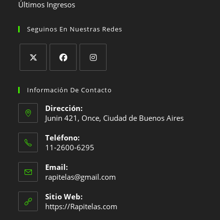
Últimos Ingresos
Seguinos En Nuestras Redes
Se
Se
Se
abre
abre
abre
Información De Contacto
en
en
en
Dirección:
una
una
una
Junin 421, Once, Ciudad de Buenos Aires
nueva
nueva
nueva
Teléfono:
pestaña
pestaña
pestaña
11-2600-6295
Se
Email:
abre
Se
rapitelas@gmail.com
en
abre
en
tu
Sitio Web:
tu
https://Rapitelas.com
aplicación
aplicación