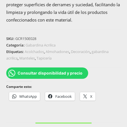
proteger superficies de derrames y suciedad, facilitando la
limpieza y prolongando la vida útil de los productos
confeccionados con este material.
SKU:
GCR150E028
Categoría:
Gabardina Acrilica
Etiquetas:
Acolchados
,
Almohadones
,
Decoración
,
gabardina
acrilica
,
Manteles
,
Tapicería
Consultar disponibilidad y precio
Comparte esto:
WhatsApp
Facebook
X