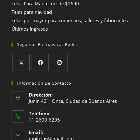
Telas Para Mantel desde $1690
Telas para navidad
Telas por mayor para comercios, talleres y fabricantes
Últimos Ingresos
Seguinos En Nuestras Redes
Se
Se
Se
abre
abre
abre
Información De Contacto
en
en
en
Dirección:
una
una
una
Junin 421, Once, Ciudad de Buenos Aires
nueva
nueva
nueva
Teléfono:
pestaña
pestaña
pestaña
11-2600-6295
Se
Email:
abre
Se
rapitelas@gmail.com