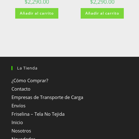
$
2,290.00
$
2,290.00
Añadir al carrito
Añadir al carrito
La Tienda
¿Cómo Comprar?
Contacto
Empresas de Transporte de Carga
Envíos
Friselina – Tela No Tejida
Inicio
Nosotros
Novedades