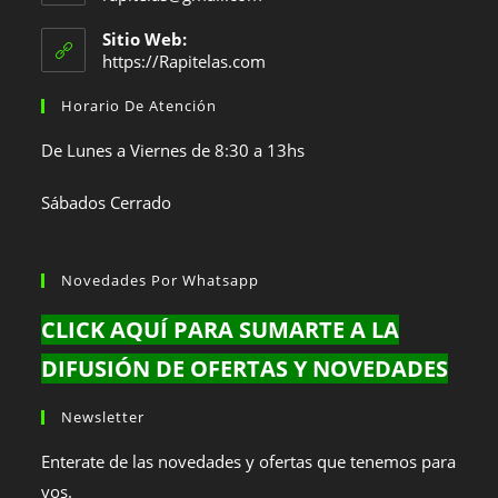
en
abre
en
tu
Sitio Web:
tu
https://Rapitelas.com
aplicación
aplicación
Horario De Atención
De Lunes a Viernes de 8:30 a 13hs
Sábados Cerrado
Novedades Por Whatsapp
CLICK AQUÍ PARA SUMARTE A LA
DIFUSIÓN DE OFERTAS Y NOVEDADES
Newsletter
Enterate de las novedades y ofertas que tenemos para
vos.