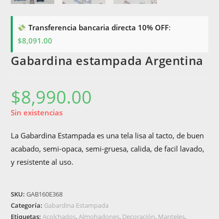
Transferencia bancaria directa 10% OFF
:
$
8,091.00
Gabardina estampada Argentina
$
8,990.00
Sin existencias
La Gabardina Estampada es una tela lisa al tacto, de buen
acabado, semi-opaca, semi-gruesa, calida, de facil lavado,
y resistente al uso.
SKU:
GAB160E368
Categoría:
Gabardina Estampada
Etiquetas:
Acolchados
,
Almohadones
,
Decoración
,
Manteles
,