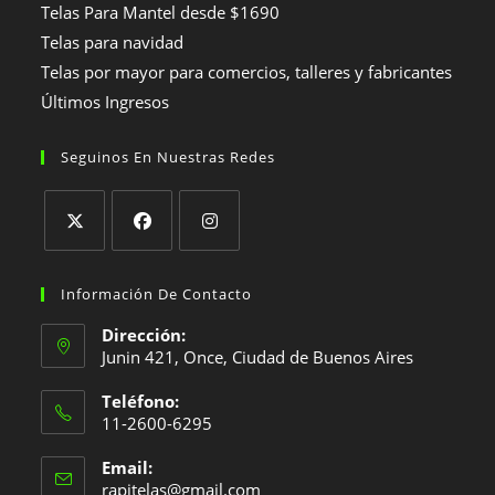
Telas Para Mantel desde $1690
Telas para navidad
Telas por mayor para comercios, talleres y fabricantes
Últimos Ingresos
Seguinos En Nuestras Redes
Se
Se
Se
abre
abre
abre
Información De Contacto
en
en
en
Dirección:
una
una
una
Junin 421, Once, Ciudad de Buenos Aires
nueva
nueva
nueva
Teléfono:
pestaña
pestaña
pestaña
11-2600-6295
Se
Email:
abre
Se
rapitelas@gmail.com