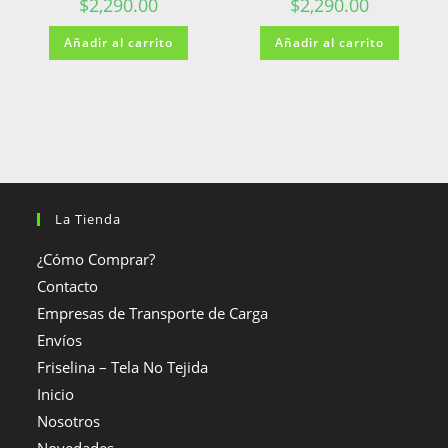
$
2,290.00
$
2,290.00
Añadir al carrito
Añadir al carrito
La Tienda
¿Cómo Comprar?
Contacto
Empresas de Transporte de Carga
Envíos
Friselina – Tela No Tejida
Inicio
Nosotros
Novedades