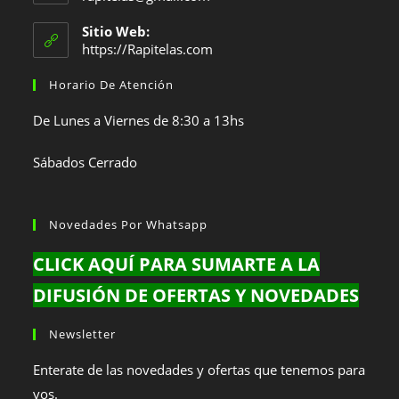
en
abre
en
tu
Sitio Web:
tu
https://Rapitelas.com
aplicación
aplicación
Horario De Atención
De Lunes a Viernes de 8:30 a 13hs
Sábados Cerrado
Novedades Por Whatsapp
CLICK AQUÍ PARA SUMARTE A LA
DIFUSIÓN DE OFERTAS Y NOVEDADES
Newsletter
Enterate de las novedades y ofertas que tenemos para
vos.