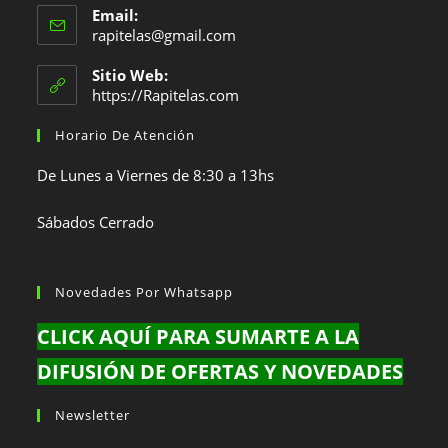
Email:
abre
Se
rapitelas@gmail.com
en
abre
en
tu
Sitio Web:
tu
https://Rapitelas.com
aplicación
aplicación
Horario De Atención
De Lunes a Viernes de 8:30 a 13hs
Sábados Cerrado
Novedades Por Whatsapp
CLICK AQUÍ PARA SUMARTE A LA
DIFUSIÓN DE OFERTAS Y NOVEDADES
Newsletter