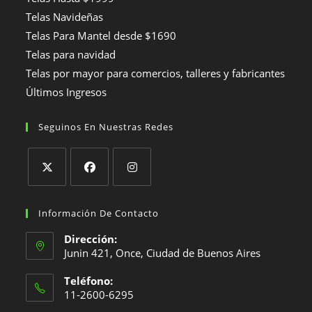
Telas Navideñas
Telas Para Mantel desde $1690
Telas para navidad
Telas por mayor para comercios, talleres y fabricantes
Últimos Ingresos
Seguinos En Nuestras Redes
Se
Se
Se
abre
abre
abre
Información De Contacto
en
en
en
Dirección:
una
una
una
Junin 421, Once, Ciudad de Buenos Aires
nueva
nueva
nueva
Teléfono:
pestaña
pestaña
pestaña
11-2600-6295
Se