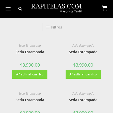
Ir
al
contenido
Filtros
Seda Estampada
Seda Estampada
Seda Estampada
Seda Estampada
$
3,990.00
$
3,990.00
Añadir al carrito
Añadir al carrito
Seda Estampada
Seda Estampada
Seda Estampada
Seda Estampada
$
3,990.00
$
3,990.00