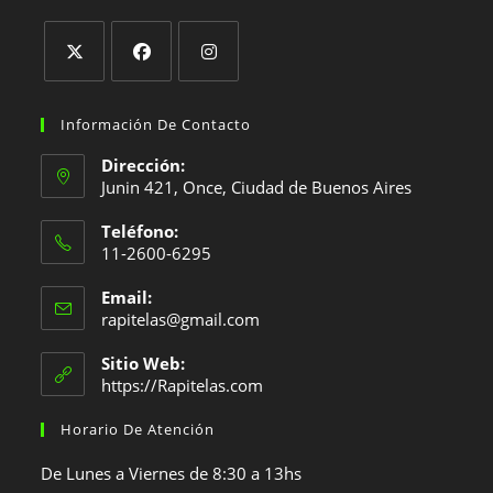
Se
Se
Se
abre
abre
abre
Información De Contacto
en
en
en
Dirección:
una
una
una
Junin 421, Once, Ciudad de Buenos Aires
nueva
nueva
nueva
Teléfono:
pestaña
pestaña
pestaña
11-2600-6295
Se
Email:
abre
Se
rapitelas@gmail.com
en
abre
en
tu
Sitio Web:
tu
https://Rapitelas.com
aplicación
aplicación
Horario De Atención
De Lunes a Viernes de 8:30 a 13hs