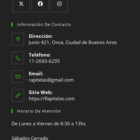
Se
Se
Se
abre
abre
abre
Información De Contacto
en
en
en
Dirección:
una
una
una
Junin 421, Once, Ciudad de Buenos Aires
nueva
nueva
nueva
Teléfono:
pestaña
pestaña
pestaña
11-2600-6295
Se
Email:
abre
Se
rapitelas@gmail.com
en
abre
en
tu
Sitio Web:
tu
https://Rapitelas.com
aplicación
aplicación
Horario De Atención
De Lunes a Viernes de 8:30 a 13hs
Sábados Cerrado