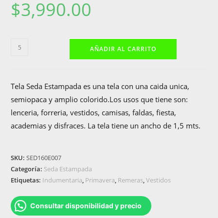
$
3,990.00
Seda
AÑADIR AL CARRITO
Estampada
cantidad
Tela Seda Estampada es una tela con una caida unica,
semiopaca y amplio colorido.Los usos que tiene son:
lenceria, forreria, vestidos, camisas, faldas, fiesta,
academias y disfraces. La tela tiene un ancho de 1,5 mts.
SKU:
SED160E007
Categoría:
Seda Estampada
Etiquetas:
Indumentaria
,
Primavera
,
Remeras
,
Vestidos
Consultar disponibilidad y precio