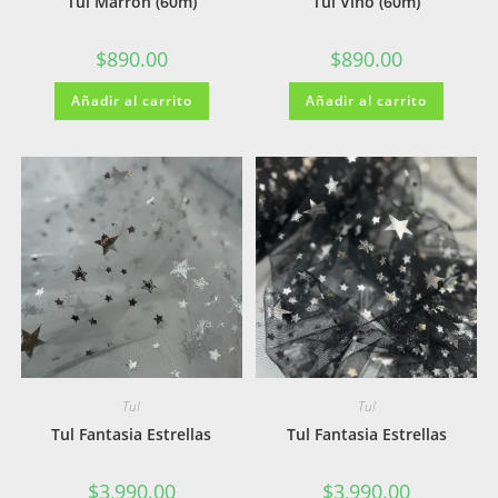
Tul Marron (60m)
Tul Vino (60m)
$
890.00
$
890.00
Añadir al carrito
Añadir al carrito
Tul
Tul
Tul Fantasia Estrellas
Tul Fantasia Estrellas
$
3,990.00
$
3,990.00