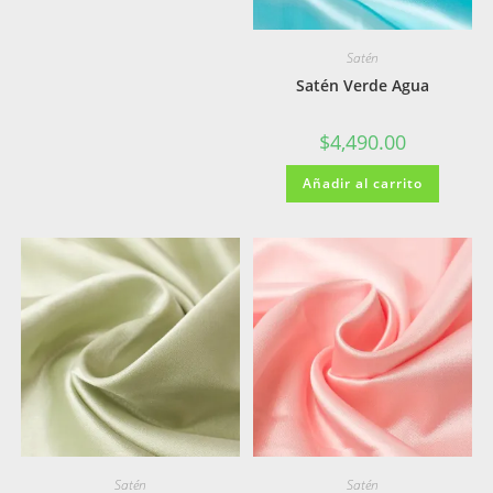
Satén
Satén Verde Agua
$
4,490.00
Añadir al carrito
Satén
Satén