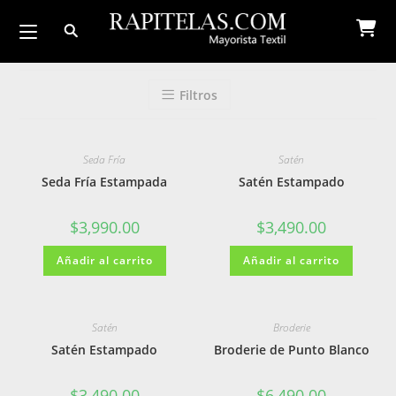
Ir
al
contenido
Filtros
Seda Fría
Satén
Seda Fría Estampada
Satén Estampado
$
3,990.00
$
3,490.00
Añadir al carrito
Añadir al carrito
Satén
Broderie
Satén Estampado
Broderie de Punto Blanco
$
3,490.00
$
6,490.00