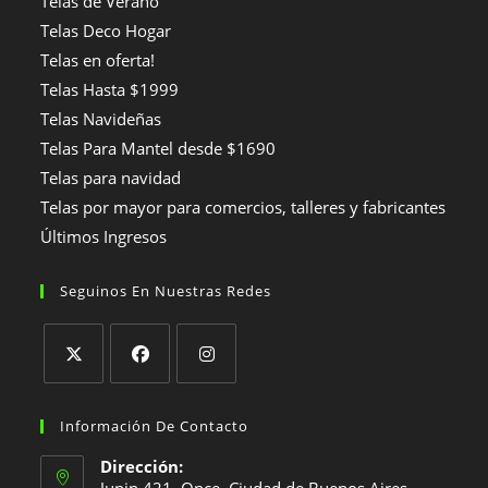
Telas de Verano
Telas Deco Hogar
Telas en oferta!
Telas Hasta $1999
Telas Navideñas
Telas Para Mantel desde $1690
Telas para navidad
Telas por mayor para comercios, talleres y fabricantes
Últimos Ingresos
Seguinos En Nuestras Redes
Se
Se
Se
abre
abre
abre
Información De Contacto
en
en
en
Dirección:
una
una
una
Junin 421, Once, Ciudad de Buenos Aires