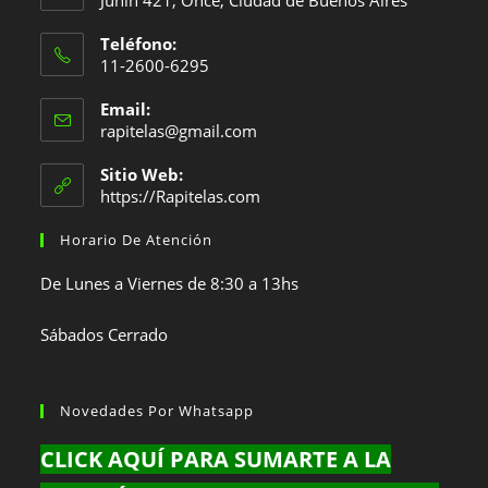
nueva
nueva
nueva
Teléfono:
pestaña
pestaña
pestaña
11-2600-6295
Se
Email:
abre
Se
rapitelas@gmail.com
en
abre
en
tu
Sitio Web:
tu
https://Rapitelas.com
aplicación
aplicación
Horario De Atención
De Lunes a Viernes de 8:30 a 13hs
Sábados Cerrado
Novedades Por Whatsapp
CLICK AQUÍ PARA SUMARTE A LA