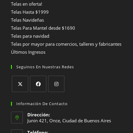
Telas en oferta!
Telas Hasta $1999
Telas Navideñas
Telas Para Mantel desde $1690
Telas para navidad
Telas por mayor para comercios, talleres y fabricantes
Últimos Ingresos
Seguinos En Nuestras Redes
Se
Se
Se
abre
abre
abre
Información De Contacto
en
en
en
Dirección:
una
una
una
Junin 421, Once, Ciudad de Buenos Aires
nueva
nueva
nueva
Teléfono:
pestaña
pestaña
pestaña