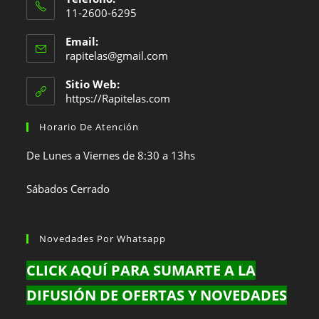
11-2600-6295
Se
Email:
abre
Se
rapitelas@gmail.com
en
abre
en
tu
Sitio Web:
tu
https://Rapitelas.com
aplicación
aplicación
Horario De Atención
De Lunes a Viernes de 8:30 a 13hs
Sábados Cerrado
Novedades Por Whatsapp
CLICK AQUÍ PARA SUMARTE A LA
DIFUSIÓN DE OFERTAS Y NOVEDADES